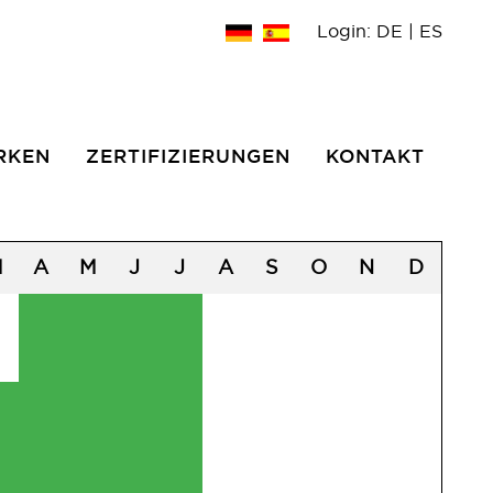
Login:
DE
|
ES
RKEN
ZERTIFIZIERUNGEN
KONTAKT
M
A
M
J
J
A
S
O
N
D